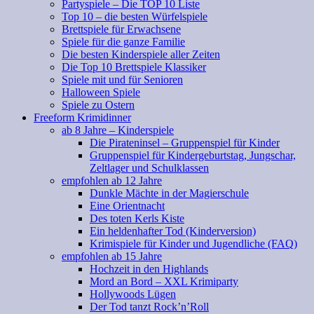
Partyspiele – Die TOP 10 Liste
Top 10 – die besten Würfelspiele
Brettspiele für Erwachsene
Spiele für die ganze Familie
Die besten Kinderspiele aller Zeiten
Die Top 10 Brettspiele Klassiker
Spiele mit und für Senioren
Halloween Spiele
Spiele zu Ostern
Freeform Krimidinner
ab 8 Jahre – Kinderspiele
Die Pirateninsel – Gruppenspiel für Kinder
Gruppenspiel für Kindergeburtstag, Jungschar,
Zeltlager und Schulklassen
empfohlen ab 12 Jahre
Dunkle Mächte in der Magierschule
Eine Orientnacht
Des toten Kerls Kiste
Ein heldenhafter Tod (Kinderversion)
Krimispiele für Kinder und Jugendliche (FAQ)
empfohlen ab 15 Jahre
Hochzeit in den Highlands
Mord an Bord – XXL Krimiparty
Hollywoods Lügen
Der Tod tanzt Rock’n’Roll