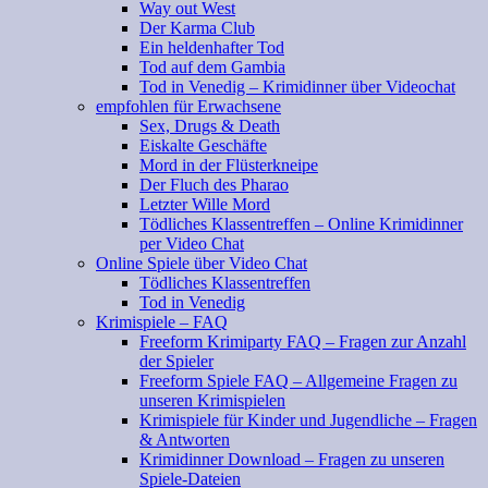
Way out West
Der Karma Club
Ein heldenhafter Tod
Tod auf dem Gambia
Tod in Venedig – Krimidinner über Videochat
empfohlen für Erwachsene
Sex, Drugs & Death
Eiskalte Geschäfte
Mord in der Flüsterkneipe
Der Fluch des Pharao
Letzter Wille Mord
Tödliches Klassentreffen – Online Krimidinner
per Video Chat
Online Spiele über Video Chat
Tödliches Klassentreffen
Tod in Venedig
Krimispiele – FAQ
Freeform Krimiparty FAQ – Fragen zur Anzahl
der Spieler
Freeform Spiele FAQ – Allgemeine Fragen zu
unseren Krimispielen
Krimispiele für Kinder und Jugendliche – Fragen
& Antworten
Krimidinner Download – Fragen zu unseren
Spiele-Dateien