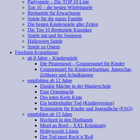
Partyspiele – Die TOP 10 Liste
Top 10 – die besten Würfelspiele
Brettspiele für Erwachsene
Spiele für die ganze Familie
Die besten Kinderspiele aller Zeiten
Die Top 10 Brettspiele Klassiker
Spiele mit und für Senioren
Halloween Spiele
Spiele zu Ostern
Freeform Krimidinner
ab 8 Jahre – Kinderspiele
Die Pirateninsel – Gruppenspiel für Kinder
Gruppenspiel für Kindergeburtstag, Jungschar,
Zeltlager und Schulklassen
empfohlen ab 12 Jahre
Dunkle Mächte in der Magierschule
Eine Orientnacht
Des toten Kerls Kiste
Ein heldenhafter Tod (Kinderversion)
Krimispiele für Kinder und Jugendliche (FAQ)
empfohlen ab 15 Jahre
Hochzeit in den Highlands
Mord an Bord – XXL Krimiparty
Hollywoods Lügen
Der Tod tanzt Rock’n’Roll