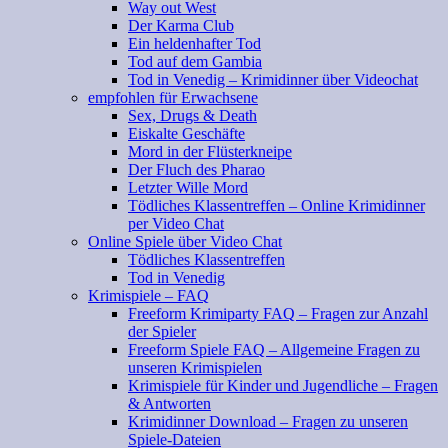
Way out West
Der Karma Club
Ein heldenhafter Tod
Tod auf dem Gambia
Tod in Venedig – Krimidinner über Videochat
empfohlen für Erwachsene
Sex, Drugs & Death
Eiskalte Geschäfte
Mord in der Flüsterkneipe
Der Fluch des Pharao
Letzter Wille Mord
Tödliches Klassentreffen – Online Krimidinner
per Video Chat
Online Spiele über Video Chat
Tödliches Klassentreffen
Tod in Venedig
Krimispiele – FAQ
Freeform Krimiparty FAQ – Fragen zur Anzahl
der Spieler
Freeform Spiele FAQ – Allgemeine Fragen zu
unseren Krimispielen
Krimispiele für Kinder und Jugendliche – Fragen
& Antworten
Krimidinner Download – Fragen zu unseren
Spiele-Dateien