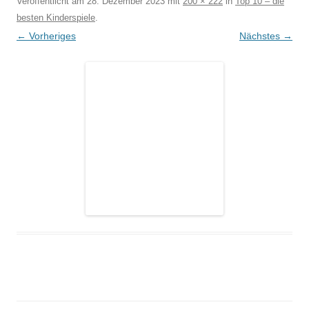
Veröffentlicht am
28. Dezember 2023
mit
200 × 222
in
Top 10 – die
besten Kinderspiele
.
← Vorheriges
Nächstes →