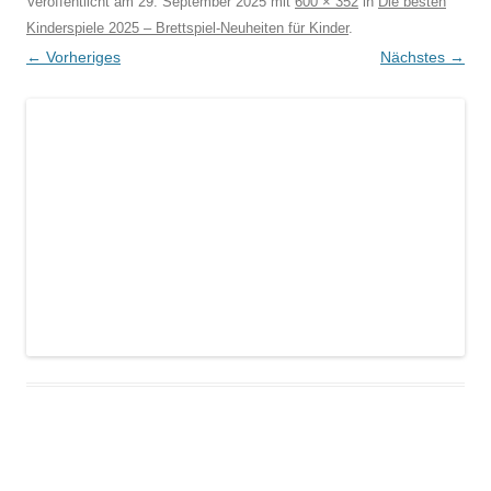
Veröffentlicht am
29. September 2025
mit
600 × 352
in
Die besten
Kinderspiele 2025 – Brettspiel-Neuheiten für Kinder
.
← Vorheriges
Nächstes →