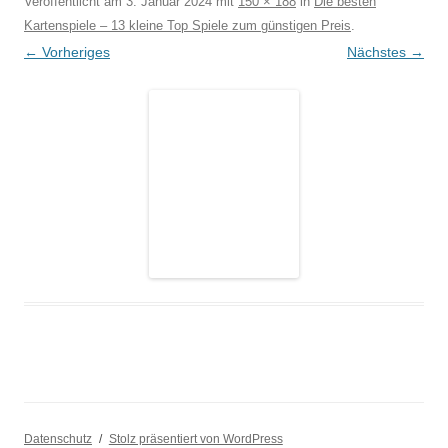
Veröffentlicht am
3. Januar 2024
mit
150 × 188
in
Die besten
Kartenspiele – 13 kleine Top Spiele zum günstigen Preis
.
← Vorheriges
Nächstes →
Datenschutz
Stolz präsentiert von WordPress