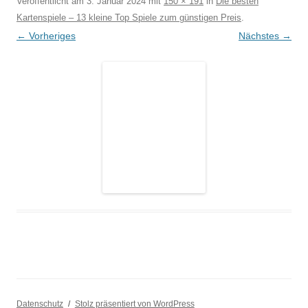
Veröffentlicht am
3. Januar 2024
mit
150 × 191
in
Die besten
Kartenspiele – 13 kleine Top Spiele zum günstigen Preis
.
← Vorheriges
Nächstes →
Datenschutz
Stolz präsentiert von WordPress