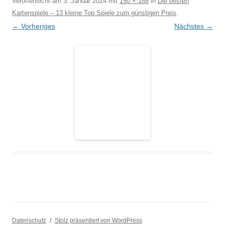
Veröffentlicht am
3. Januar 2024
mit
150 × 188
in
Die besten
Kartenspiele – 13 kleine Top Spiele zum günstigen Preis
.
← Vorheriges
Nächstes →
Datenschutz
Stolz präsentiert von WordPress