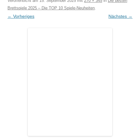
Veröffentlicht am
15. September 2025
mit
270 × 345
in
Die besten
Brettspiele 2025 – Die TOP 10 Spiele-Neuheiten
.
← Vorheriges
Nächstes →