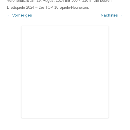
Veröffentlicht am
29. August 2024
mit
300 × 316
in
Die besten
Brettspiele 2024 – Die TOP 10 Spiele-Neuheiten
.
← Vorheriges
Nächstes →