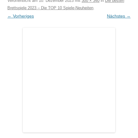
Veröffentlicht am
10. Dezember 2023
mit
300 × 340
in
Die besten
Brettspiele 2023 – Die TOP 10 Spiele-Neuheiten
.
← Vorheriges
Nächstes →