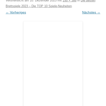
Veröffentlicht am
10. Dezember 2023
mit
250 × 388
in
Die besten
Brettspiele 2023 – Die TOP 10 Spiele-Neuheiten
.
← Vorheriges
Nächstes →