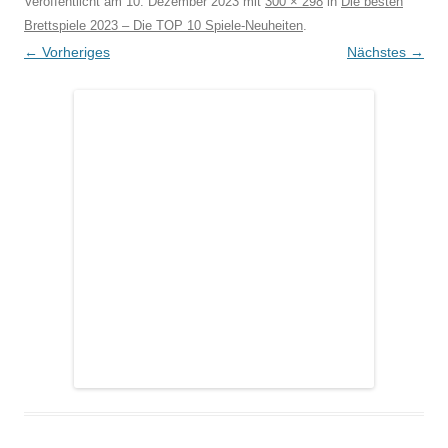
Veröffentlicht am
10. Dezember 2023
mit
300 × 298
in
Die besten
Brettspiele 2023 – Die TOP 10 Spiele-Neuheiten
.
← Vorheriges
Nächstes →