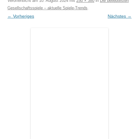
Veröffentlicht am
10. August 2024
mit
250 × 380
in
Die beliebtesten
Gesellschaftsspiele – aktuelle Spiele-Trends
.
← Vorheriges
Nächstes →