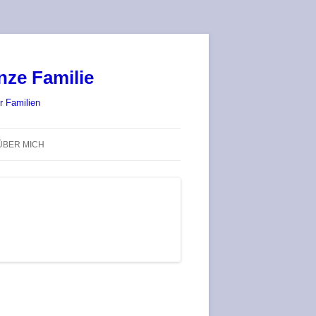
nze Familie
r Familien
ÜBER MICH
STADT-LAND-SPIELT 2025 – WIR
SIND (WIEDER) DABEI!
DEUFRINGER BRETTSPIEL-
TREFF
RATGEBER / BLOG