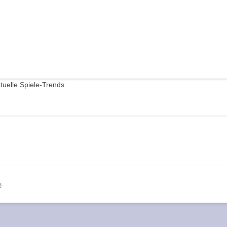
KRIMIDINNER VERANSTALTEN –
TIPPS UND TRICKS FÜR DEN
GASTGEBER
KRIMIDINNER ONLINE SPIELEN –
TIPPS ZUM ONLINE-HOSTING
UNSERER KRIMISPIELE
ktuelle Spiele-Trends
s