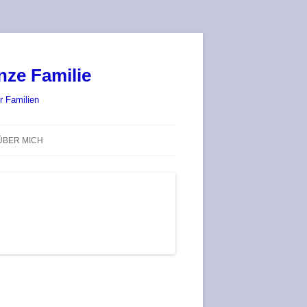
nze Familie
r Familien
ÜBER MICH
STADT-LAND-SPIELT 2025 – WIR
SIND (WIEDER) DABEI!
DEUFRINGER BRETTSPIEL-
TREFF
RATGEBER / BLOG