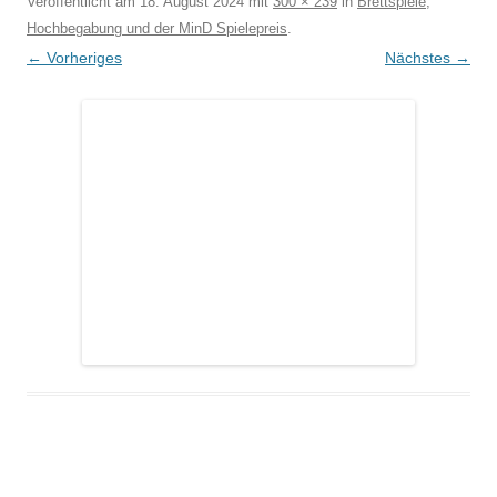
Veröffentlicht am
18. August 2024
mit
300 × 239
in
Brettspiele,
Hochbegabung und der MinD Spielepreis
.
← Vorheriges
Nächstes →