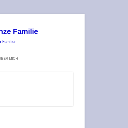
nze Familie
r Familien
ÜBER MICH
STADT-LAND-SPIELT 2025 – WIR
SIND (WIEDER) DABEI!
DEUFRINGER BRETTSPIEL-
TREFF
RATGEBER / BLOG