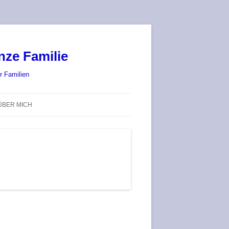
nze Familie
r Familien
ÜBER MICH
STADT-LAND-SPIELT 2025 – WIR
SIND (WIEDER) DABEI!
DEUFRINGER BRETTSPIEL-
TREFF
RATGEBER / BLOG